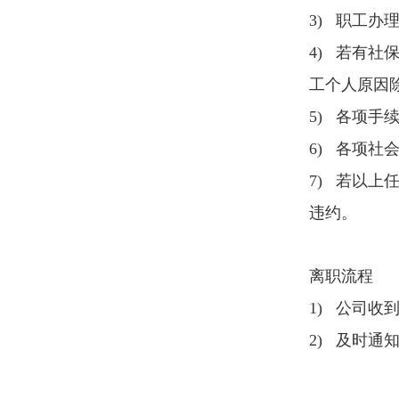
3) 职工
4) 若有
工个人原因
5) 各项
6) 各项
7) 若以
违约。
离职流程
1) 公司
2) 及时