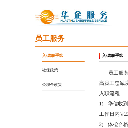
员工服务
入/离职手续
入/离职手续
社保政策
员工服
高员工忠诚
公积金政策
入职流程
1) 华信
工作日内完
2) 体检